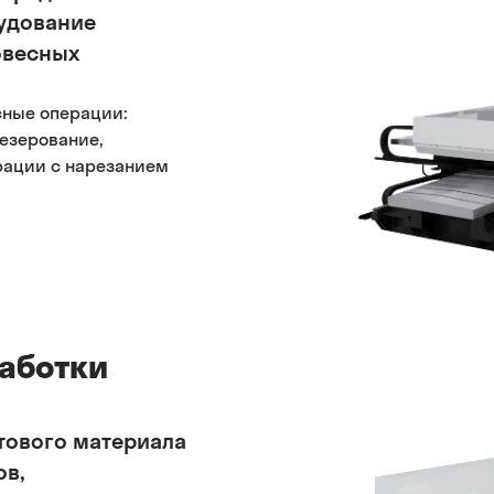
удование
овесных
сные операции:
езерование,
рации с нарезанием
аботки
тового материала
ов,