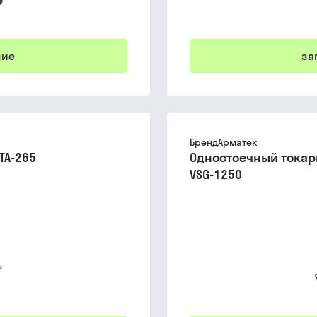
ние
за
Бренд
Арматек
ТА-265
Одностоечный токар
VSG-1250