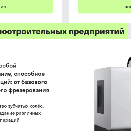
ние
за
ностроительных предприятий
 собой
ние, способное
ций: от базового
ого фрезерования
во зубчатых колёс,
здание различных
операций