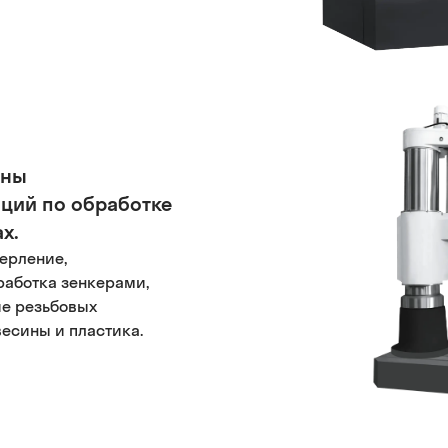
ены
ций по обработке
х.
ерление,
работка зенкерами,
е резьбовых
весины и пластика.