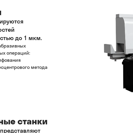
и
ируются
остей
стью до 1 мкм.
 абразивных
ых операций:
лифования
есцентрового метода
ные станки
 представляют