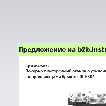
Предложение на b2b.inst
Бренд
Арматек
Токарно-винторезный станок с усиле
направляющими Арматек DL-B80A