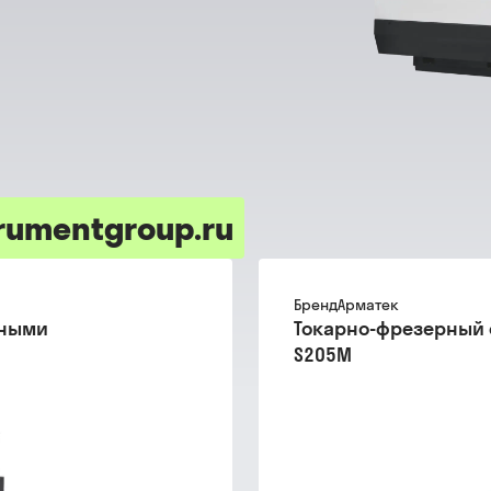
rumentgroup.ru
Бренд
Арматек
нными
Токарно-фрезерный 
S205M