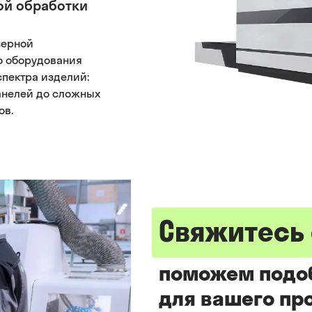
ой обработки
зерной
го оборудования
пектра изделий:
анелей до сложных
ов.
Свяжитесь
поможем подо
для вашего пр